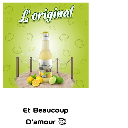
Et Beaucoup
D'amour 🥰