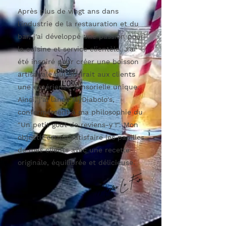
Après plus de vingt ans dans
l'industrie de la restauration et du
bar, j'ai développé une passion pour
la cuisine et service clientèle. J'ai
été inspiré pour créer une boisson
artisanale qui offrirait aux clients
une expérience sensorielle unique.
Ainsi, j'ai lancé MyDiabolo's,
conformément à ma philosophie du
"Un petit goût de reviens-y !". Mon
objectif est de satisfaire les papilles
de mes clients avec une recette
originale, équilibrée et délicieuse.
Maxime Le Fur